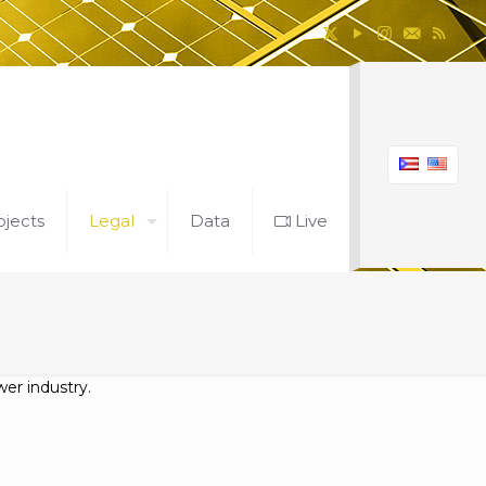
ojects
Legal
Data
Live
er industry.