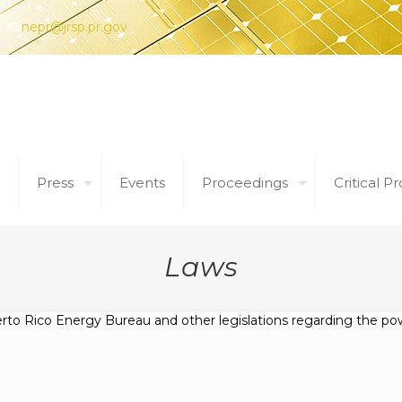
nepr@jrsp.pr.gov
Press
Events
Proceedings
Critical Pr
Laws
erto Rico Energy Bureau and other legislations regarding the pow