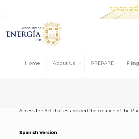
Do you have any questions? Contact us at
787-523-6262
Home
About Us
PREPARE
Filing
Access
the Act that established the creation of the Pu
Spanish Version