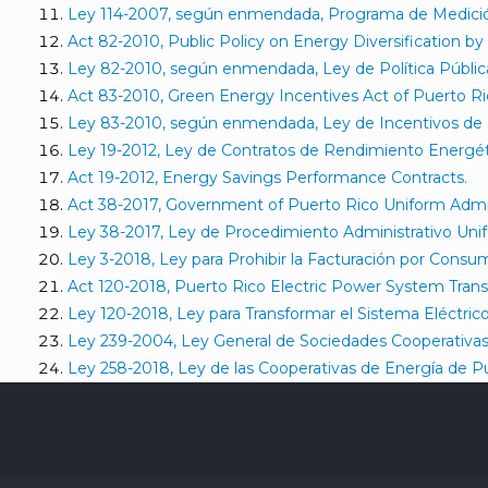
Ley 114-2007, según enmendada, Programa de Medición 
Act 82-2010, Public Policy on Energy Diversification b
Ley 82-2010, según enmendada, Ley de Política Pública
Act 83-2010, Green Energy Incentives Act of Puerto Ri
Ley 83-2010, según enmendada, Ley de Incentivos de 
Ley 19-2012, Ley de Contratos de Rendimiento Energét
Act 19-2012, Energy Savings Performance Contracts.
Act 38-2017, Government of Puerto Rico Uniform Admin
Ley 38-2017, Ley de Procedimiento Administrativo Uni
Ley 3-2018, Ley para Prohibir la Facturación por Consum
Act 120-2018, Puerto Rico Electric Power System Trans
Ley 120-2018, Ley para Transformar el Sistema Eléctric
Ley 239-2004, Ley General de Sociedades Cooperativas
Ley 258-2018, Ley de las Cooperativas de Energía de P