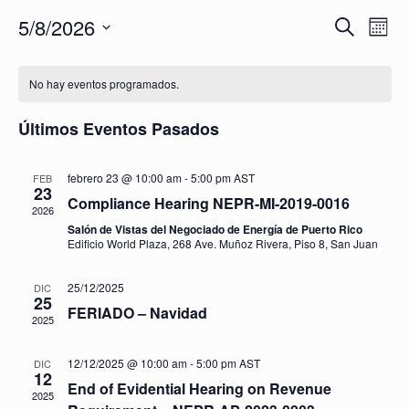
Navegaci
5/8/2026
Nav
Buscar
Mes
de
de
Selecciona
vista
búsqued
Calendario
la
de
y
de
No hay eventos programados.
fecha.
Eve
vistas
Eventos
de
Últimos Eventos Pasados
Eventos
febrero 23 @ 10:00 am
-
5:00 pm
AST
FEB
23
Compliance Hearing NEPR-MI-2019-0016
2026
Salón de Vistas del Negociado de Energía de Puerto Rico
Edificio World Plaza, 268 Ave. Muñoz Rivera, Piso 8, San Juan
25/12/2025
DIC
25
FERIADO – Navidad
2025
12/12/2025 @ 10:00 am
-
5:00 pm
AST
DIC
12
End of Evidential Hearing on Revenue
2025