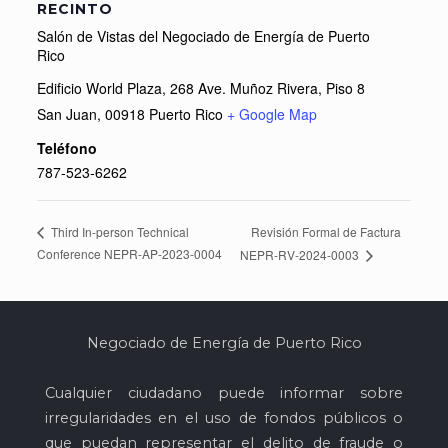
RECINTO
Salón de Vistas del Negociado de Energía de Puerto
Rico
Edificio World Plaza, 268 Ave. Muñoz Rivera, Piso 8
San Juan
,
00918
Puerto Rico
+ Google Map
Teléfono
787-523-6262
Revisión Formal de Factura
Third In-person Technical
Conference NEPR-AP-2023-0004
NEPR-RV-2024-0003
Negociado de Energía de Puerto Rico
Cualquier ciudadano puede informar sobre
irregularidades en el uso de fondos públicos o
que puedan representar el delito de fraude o