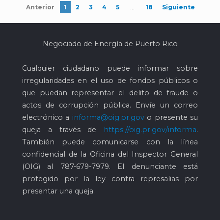
…
Anterior
1
2
3
4
5
18
Siguiente
Negociado de Energía de Puerto Rico
Cualquier ciudadano puede informar sobre
irregularidades en el uso de fondos públicos o
que puedan representar el delito de fraude o
actos de corrupción pública. Envíe un correo
electrónico a
informa@oig.pr.gov
o presente su
queja a través de
https://oig.pr.gov/informa
.
También puede comunicarse con la línea
confidencial de la Oficina del Inspector General
(OIG) al
787-679-7979
. El denunciante está
protegido por la ley contra represalias por
presentar una queja.