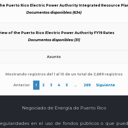
the Puerto Rico Electric Power Authority Integrated Resource Pla
Documentos disponibles: (634)
iew of the Puerto Rico Electric Power Authority FY19 Rates
Documentos disponibles: (31)
Asunto
Mostrando registros del 1 al 10 de un total de 2,689 registros
…
Anterior
1
2
3
4
5
269
Siguiente
Negociado de Energía de Puerto Rico
egularidades en el uso de fondos públicos o que pued