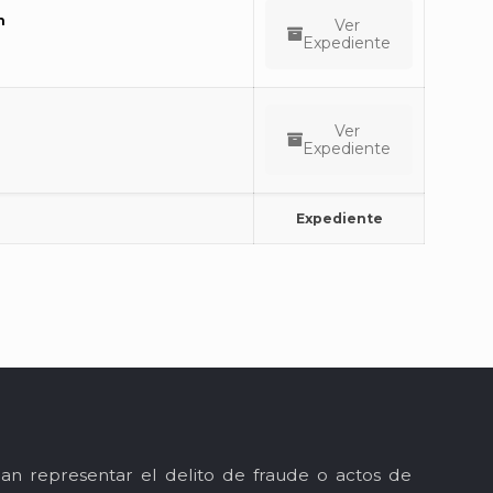
n
Ver
Expediente
Ver
Expediente
Expediente
an representar el delito de fraude o actos de