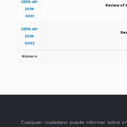
CEPR-AP-
Review of 
2018-
0001
CEPR-AP-
Rev
2018-
0002
Número
Cualquier ciudadano puede informar sobre irr