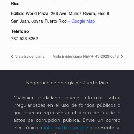
Rico
Edificio World Plaza, 268 Ave. Muñoz Rivera, Piso 8
San Juan
,
00918
Puerto Rico
+ Google Map
Teléfono
787-523-6262
Vista Evidenciaria
Vista Evidenciaria NEPR-RV-2023-0042
Negociado de Energía de Puerto Rico
Cualquier ciudadano puede informar sobre
irregularidades en el uso de fondos públicos o
que puedan representar el delito de fraude o
actos de corrupción pública. Envíe un correo
electrónico a
informa@oig.pr.gov
o presente su