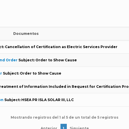
Documentos
t: Cancellation of Certification as Electric Services Provider
and Order
Subject: Order to Show Cause
r
Subject: Order to Show Cause
 Treatment of Information Included in Request for Certification P
ón
Subject: HSEA PR ISLA SOLAR III, LLC
Mostrando registros del 1 al 5 de un total de 5 registros
Anterior
1
Siguiente