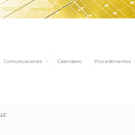
7-523-6262
nepr@jrsp.pr.gov
Comunicaciones
Calendario
Procedimientos
Expedientes
 LLC