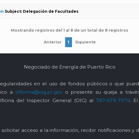
ón
Subject: Delegación de Facultades
Mostrando registros del 1 al 8 de un total de 8 registros
Anterior
1
Siguiente
Negociado de Energía de Puerto Rico
egularidades en el uso de fondos públicos o que pued
nico a
informa@oig.pr.gov
o presente su queja a trav
Oficina del Inspector General (OIG) al
787-679-7979
. E
solicitar acceso a la información, recibir notificaciones 