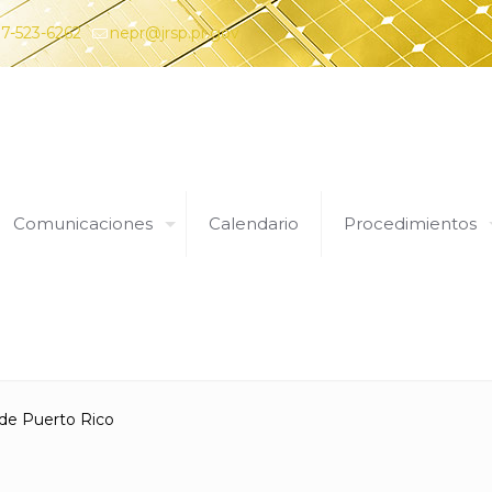
7-523-6262
nepr@jrsp.pr.gov
Comunicaciones
Calendario
Procedimientos
Expedientes
 de Puerto Rico