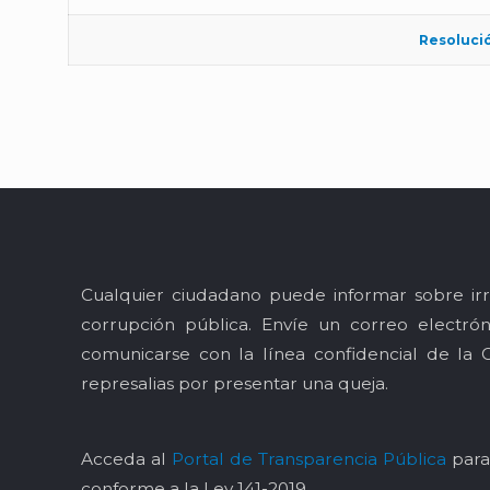
Resoluci
Cualquier ciudadano puede informar sobre irr
corrupción pública. Envíe un correo electró
comunicarse con la línea confidencial de la 
represalias por presentar una queja.
Acceda al
Portal de Transparencia Pública
para 
conforme a la Ley 141-2019