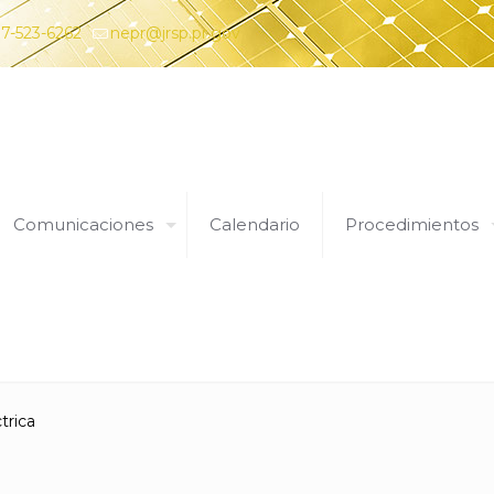
7-523-6262
nepr@jrsp.pr.gov
Comunicaciones
Calendario
Procedimientos
Expedientes
trica