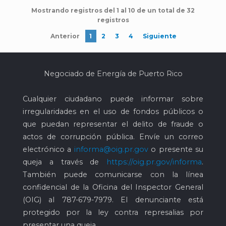
Mostrando registros del 1 al 10 de un total de 32
registros
Anterior
1
2
3
4
Siguiente
Negociado de Energía de Puerto Rico
Cualquier ciudadano puede informar sobre
irregularidades en el uso de fondos públicos o
que puedan representar el delito de fraude o
actos de corrupción pública. Envíe un correo
electrónico a
informa@oig.pr.gov
o presente su
queja a través de
https://oig.pr.gov/informa
.
También puede comunicarse con la línea
confidencial de la Oficina del Inspector General
(OIG) al
787-679-7979
. El denunciante está
protegido por la ley contra represalias por
presentar una queja.