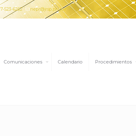
7-523-6262
nepr@jrsp.pr.gov
Comunicaciones
Calendario
Procedimientos
Expedientes