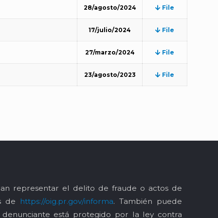
28/agosto/2024
File
17/julio/2024
File
27/marzo/2024
File
23/agosto/2023
File
an representar el delito de fraude o actos de
és de
https://oig.pr.gov/informa
. También puede
l denunciante está protegido por la ley contra