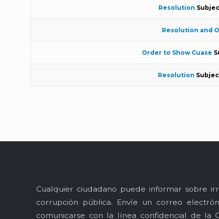
Resolution
Subjec
Resolution and 
Order to Show Cuase
S
Resolution
Subjec
Cualquier ciudadano puede informar sobre irr
corrupción pública. Envíe un correo electró
comunicarse con la línea confidencial de la 