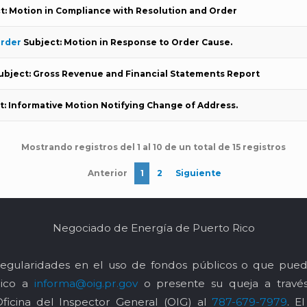
t: Motion in Compliance with Resolution and Order
Order
Subject: Motion in Response to Order Cause.
ubject: Gross Revenue and Financial Statements Report
t: Informative Motion Notifying Change of Address.
Mostrando registros del 1 al 10 de un total de 15 registros
Anterior
1
2
Siguiente
Negociado de Energía de Puerto Rico
egularidades en el uso de fondos públicos o que pued
nico a
informa@oig.pr.gov
o presente su queja a trav
Oficina del Inspector General (OIG) al
787-679-7979
. E