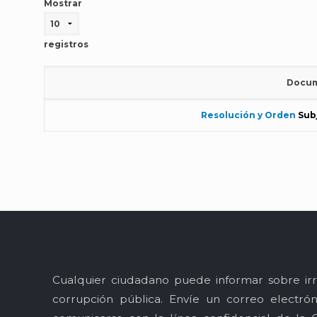
Mostrar
registros
Docu
Resolución y Orden
Sub
Cualquier ciudadano puede informar sobre irr
corrupción pública. Envíe un correo electró