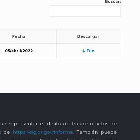
Buscar:
Fecha
Descargar
05/abril/2022
File
an representar el delito de fraude o actos de
és de
https://oig.pr.gov/informa
. También puede