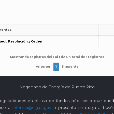
mentos
ject: Resolución y Orden
Mostrando registros del 1 al 1 de un total de 1 registros
Anterior
1
Siguiente
Negociado de Energía de Puerto Rico
egularidades en el uso de fondos públicos o que pued
nico a
informa@oig.pr.gov
o presente su queja a trav