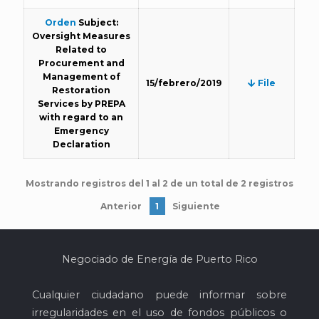
Orden
Subject:
Oversight Measures
Related to
Procurement and
Management of
15/febrero/2019
File
Restoration
Services by PREPA
with regard to an
Emergency
Declaration
Mostrando registros del 1 al 2 de un total de 2 registros
Anterior
1
Siguiente
Negociado de Energía de Puerto Rico
Cualquier ciudadano puede informar sobre
irregularidades en el uso de fondos públicos o