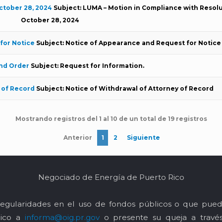
ctober 28, 2024
Subject: LUMA – Motion in Compliance with Resolu
October 28, 2024
for Notice
Subject: Notice of Appearance and Request for Notice
nd Order
Subject: Request for Information.
 of Record
Subject: Notice of Withdrawal of Attorney of Record
Mostrando registros del 1 al 10 de un total de 19 registros
Anterior
1
2
Siguiente
Negociado de Energía de Puerto Rico
egularidades en el uso de fondos públicos o que pued
nico a
informa@oig.pr.gov
o presente su queja a trav