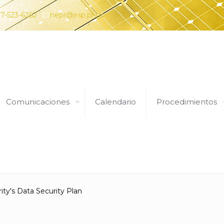
7-523-6262
nepr@jrsp.pr.gov
Comunicaciones
Calendario
Procedimientos
Expedientes
ity's Data Security Plan