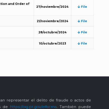
tion and Order of
27/noviembre/2024
File
21/noviembre/2024
File
28/octubre/2024
File
10/octubre/2023
File
an representar el delito de fraude o actos de
és de
https://oig.pr.gov/informa
. También puede