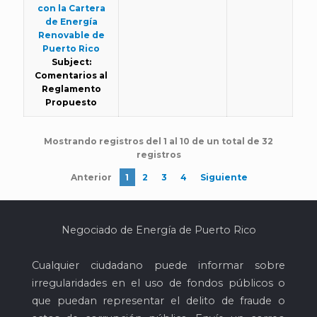
con la Cartera
de Energía
Renovable de
Puerto Rico
Subject:
Comentarios al
Reglamento
Propuesto
Mostrando registros del 1 al 10 de un total de 32
registros
Anterior
1
2
3
4
Siguiente
Negociado de Energía de Puerto Rico
Cualquier ciudadano puede informar sobre
irregularidades en el uso de fondos públicos o
que puedan representar el delito de fraude o