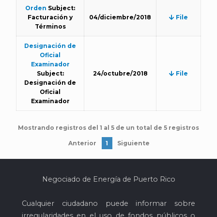
Orden
Subject:
Facturación y
04/diciembre/2018
File
Términos
Designación de
Oficial
Examinador
Subject:
24/octubre/2018
File
Designación de
Oficial
Examinador
Mostrando registros del 1 al 5 de un total de 5 registros
Anterior
1
Siguiente
Negociado de Energía de Puerto Rico
Cualquier ciudadano puede informar sobre
irregularidades en el uso de fondos públicos o