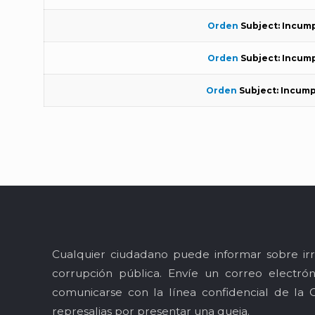
Orden
Subject: Incump
Orden
Subject: Incump
Orden
Subject: Incump
Cualquier ciudadano puede informar sobre irr
corrupción pública. Envíe un correo electró
comunicarse con la línea confidencial de la 
represalias por presentar una queja.