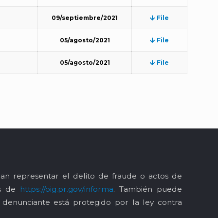
09/septiembre/2021
File
05/agosto/2021
File
05/agosto/2021
File
an representar el delito de fraude o actos de
és de
https://oig.pr.gov/informa
. También puede
l denunciante está protegido por la ley contra