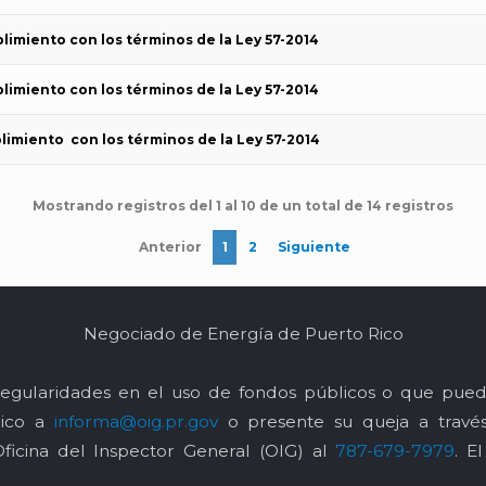
limiento con los términos de la Ley 57-2014
limiento con los términos de la Ley 57-2014
limiento con los términos de la Ley 57-2014
Mostrando registros del 1 al 10 de un total de 14 registros
Anterior
1
2
Siguiente
Negociado de Energía de Puerto Rico
egularidades en el uso de fondos públicos o que pued
nico a
informa@oig.pr.gov
o presente su queja a trav
Oficina del Inspector General (OIG) al
787-679-7979
. E