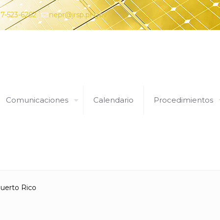
7-523-6262
nepr@jrsp.pr.gov
Comunicaciones
Calendario
Procedimientos
Expedientes
Puerto Rico