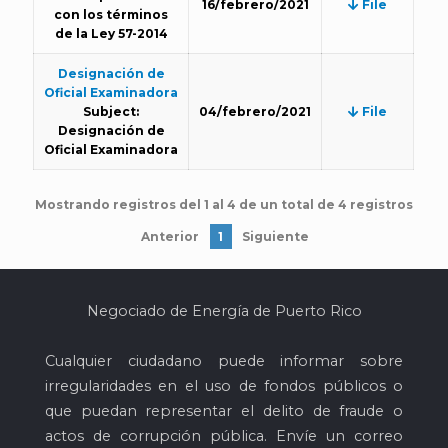
16/febrero/2021
File
con los términos
de la Ley 57-2014
Designación de
Oficial Examinadora
Subject:
04/febrero/2021
File
Designación de
Oficial Examinadora
Mostrando registros del 1 al 4 de un total de 4 registros
Anterior
1
Siguiente
Negociado de Energía de Puerto Rico
Cualquier ciudadano puede informar sobre
irregularidades en el uso de fondos públicos o
que puedan representar el delito de fraude o
actos de corrupción pública. Envíe un correo