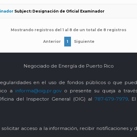
minador
Subject: Designación de Oficial Examinador
Mostrando registros del 1 al 8 de un total de 8 registros
Anterior
1
Siguiente
Negociado de Energía de Puerto Rico
egularidades en el uso de fondos públicos o que pued
nico a
informa@oig.pr.gov
o presente su queja a trav
Oficina del Inspector General (OIG) al
787-679-7979
. E
solicitar acceso a la información, recibir notificaciones 