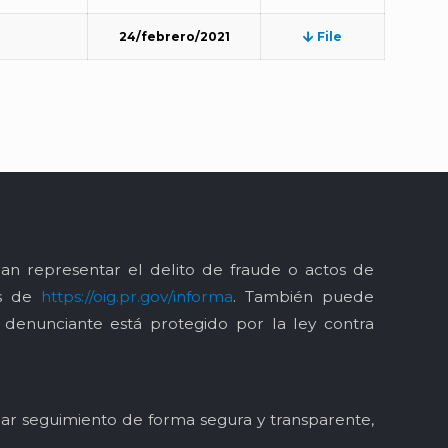
24/febrero/2021
File
an representar el delito de fraude o actos de
és de
https://oig.pr.gov/informa
. También puede
l denunciante está protegido por la ley contra
y dar seguimiento de forma segura y transparente,