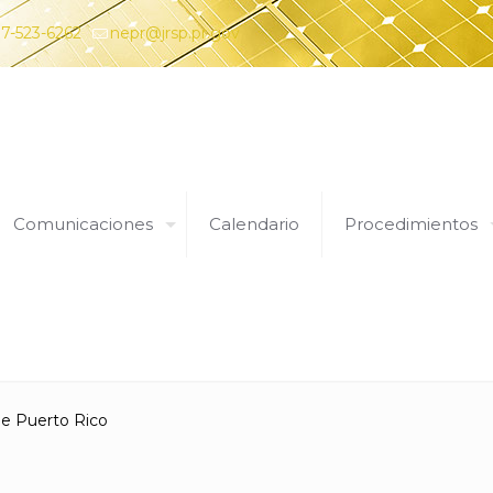
7-523-6262
nepr@jrsp.pr.gov
Comunicaciones
Calendario
Procedimientos
Expedientes
 de Puerto Rico