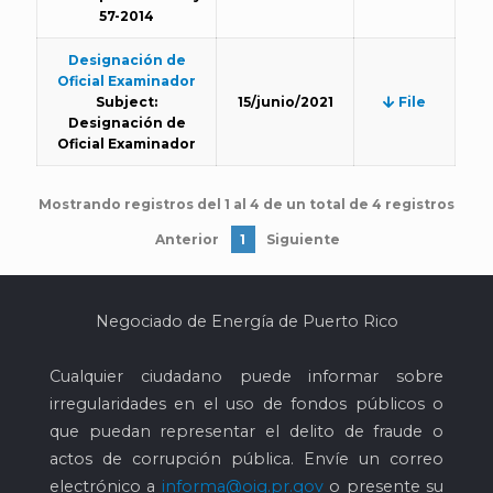
57-2014
Designación de
Oficial Examinador
Subject:
15/junio/2021
File
Designación de
Oficial Examinador
Mostrando registros del 1 al 4 de un total de 4 registros
Anterior
1
Siguiente
Negociado de Energía de Puerto Rico
Cualquier ciudadano puede informar sobre
irregularidades en el uso de fondos públicos o
que puedan representar el delito de fraude o
actos de corrupción pública. Envíe un correo
electrónico a
informa@oig.pr.gov
o presente su