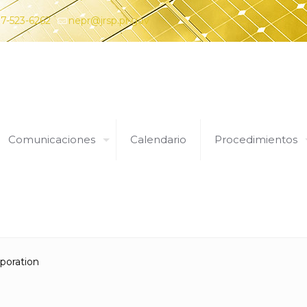
7-523-6262
nepr@jrsp.pr.gov
Comunicaciones
Calendario
Procedimientos
Expedientes
poration