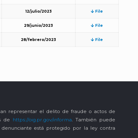
12/julio/2023
File
29/junio/2023
File
28/febrero/2023
File
an representar el delito de fraude o actos de
és de
https://oig.pr.gov/informa
. También puede
l denunciante está protegido por la ley contra