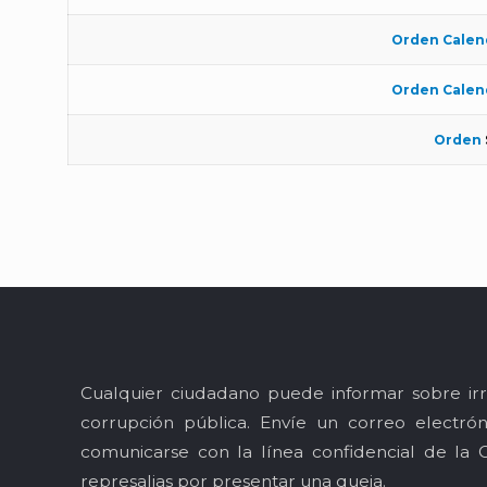
Orden Calen
Orden Calen
Orden
Cualquier ciudadano puede informar sobre irr
corrupción pública. Envíe un correo electró
comunicarse con la línea confidencial de la 
represalias por presentar una queja.