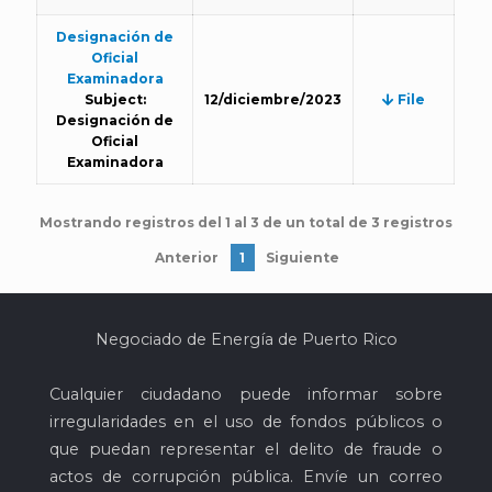
Designación de
Oficial
Examinadora
Subject:
12/diciembre/2023
File
Designación de
Oficial
Examinadora
Mostrando registros del 1 al 3 de un total de 3 registros
Anterior
1
Siguiente
Negociado de Energía de Puerto Rico
Cualquier ciudadano puede informar sobre
irregularidades en el uso de fondos públicos o
que puedan representar el delito de fraude o
actos de corrupción pública. Envíe un correo