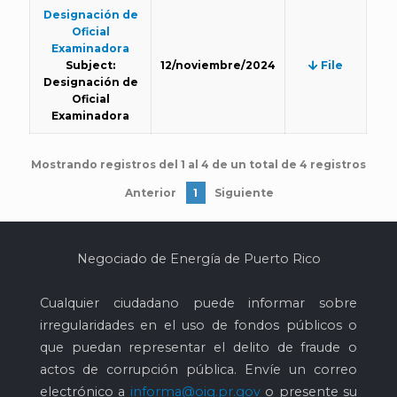
Designación de
Oficial
Examinadora
Subject:
12/noviembre/2024
File
Designación de
Oficial
Examinadora
Mostrando registros del 1 al 4 de un total de 4 registros
Anterior
1
Siguiente
Negociado de Energía de Puerto Rico
Cualquier ciudadano puede informar sobre
irregularidades en el uso de fondos públicos o
que puedan representar el delito de fraude o
actos de corrupción pública. Envíe un correo
electrónico a
informa@oig.pr.gov
o presente su