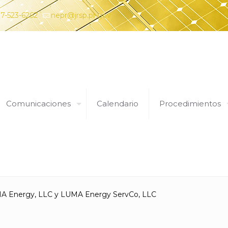
7-523-6262
nepr@jrsp.pr.gov
Comunicaciones
Calendario
Procedimientos
Expedientes
UMA Energy, LLC y LUMA Energy ServCo, LLC