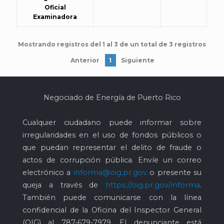
Oficial
Examinadora
Mostrando registros del 1 al 3 de un total de 3 registros
Anterior
1
Siguiente
Negociado de Energía de Puerto Rico
Cualquier ciudadano puede informar sobre
irregularidades en el uso de fondos públicos o
que puedan representar el delito de fraude o
actos de corrupción pública. Envíe un correo
electrónico a
informa@oig.pr.gov
o presente su
queja a través de
https://oig.pr.gov/informa
.
También puede comunicarse con la línea
confidencial de la Oficina del Inspector General
(OIG) al
787-679-7979
. El denunciante está