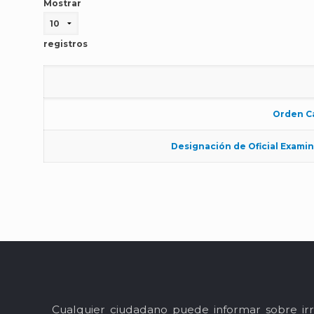
Mostrar
registros
Orden C
Designación de Oficial Exami
Cualquier ciudadano puede informar sobre irr