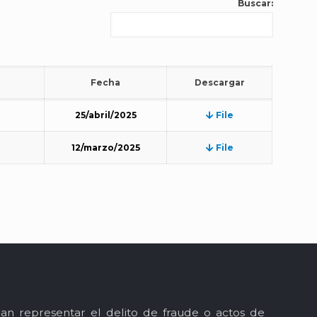
Buscar:
Fecha
Descargar
25/abril/2025
File
12/marzo/2025
File
an representar el delito de fraude o actos de