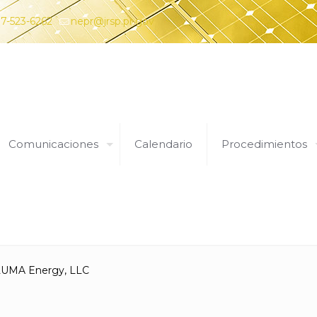
7-523-6262
nepr@jrsp.pr.gov
Comunicaciones
Calendario
Procedimientos
Expedientes
 LUMA Energy, LLC