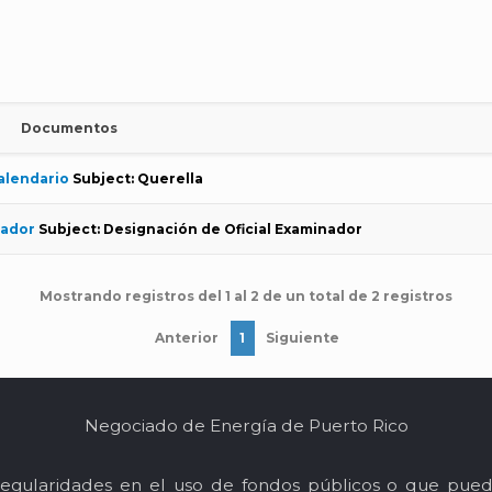
Documentos
alendario
Subject: Querella
nador
Subject: Designación de Oficial Examinador
Mostrando registros del 1 al 2 de un total de 2 registros
Anterior
1
Siguiente
Negociado de Energía de Puerto Rico
egularidades en el uso de fondos públicos o que pued