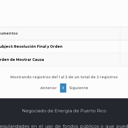
umentos
ubject: Resolución Final y Orden
Orden de Mostrar Causa
Mostrando registros del 1 al 2 de un total de 2 registros
Anterior
1
Siguiente
Negociado de Energía de Puerto Rico
egularidades en el uso de fondos públicos o que pued