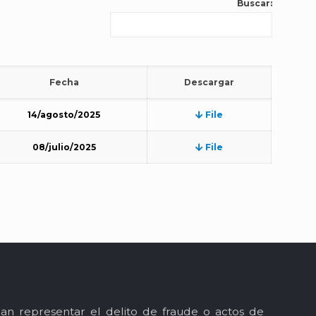
Buscar:
Fecha
Descargar
14/agosto/2025
File
08/julio/2025
File
an representar el delito de fraude o actos de