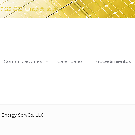
7-523-6262
nepr@jrsp.pr.gov
Comunicaciones
Calendario
Procedimientos
Expedientes
 Energy ServCo, LLC