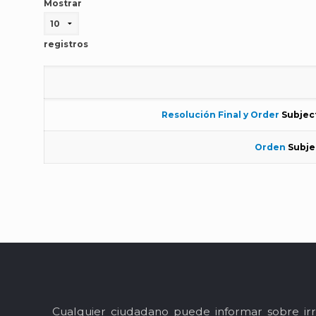
Mostrar
registros
Resolución Final y Order
Subject
Orden
Subje
Cualquier ciudadano puede informar sobre irr