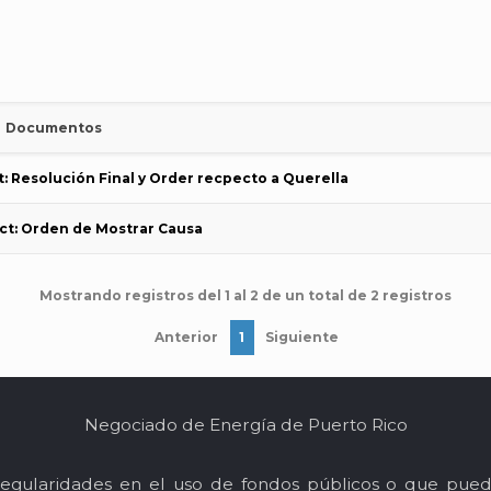
Documentos
: Resolución Final y Order recpecto a Querella
ct: Orden de Mostrar Causa
Mostrando registros del 1 al 2 de un total de 2 registros
Anterior
1
Siguiente
Negociado de Energía de Puerto Rico
egularidades en el uso de fondos públicos o que pued