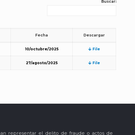
Buscar:
Fecha
Descargar
10/octubre/2025
File
27/agosto/2025
File
an representar el delito de fraude o actos de