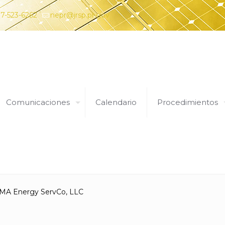
7-523-6262
nepr@jrsp.pr.gov
Comunicaciones
Calendario
Procedimientos
Expedientes
LUMA Energy ServCo, LLC