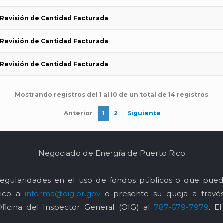
 Revisión de Cantidad Facturada
 Revisión de Cantidad Facturada
 Revisión de Cantidad Facturada
Mostrando registros del 1 al 10 de un total de 14 registros
Anterior
1
2
Siguiente
Negociado de Energía de Puerto Rico
egularidades en el uso de fondos públicos o que pued
nico a
informa@oig.pr.gov
o presente su queja a trav
Oficina del Inspector General (OIG) al
787-679-7979
. E