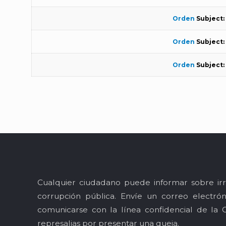
Orden
Subject:
Orden
Subject:
Orden
Subject:
Cualquier ciudadano puede informar sobre irr
corrupción pública. Envíe un correo electró
comunicarse con la línea confidencial de la 
represalias por presentar una queja.