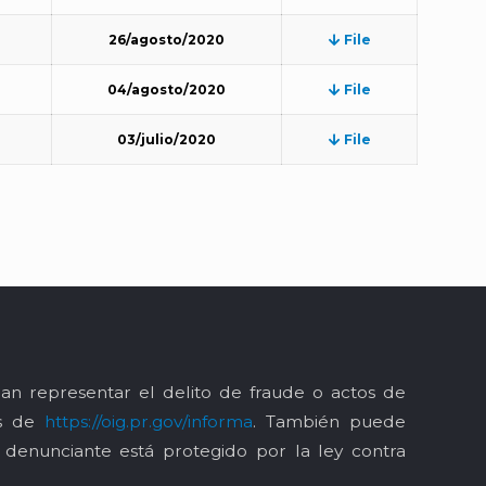
26/agosto/2020
File
04/agosto/2020
File
03/julio/2020
File
an representar el delito de fraude o actos de
és de
https://oig.pr.gov/informa
. También puede
l denunciante está protegido por la ley contra