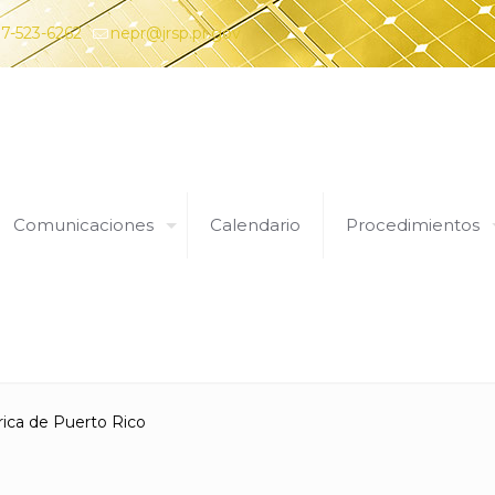
7-523-6262
nepr@jrsp.pr.gov
Comunicaciones
Calendario
Procedimientos
Expedientes
rica de Puerto Rico