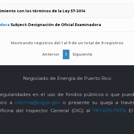
imiento con los términos de la Ley 57-2014
adora
Subject: Designación de Oficial Examinadora
Mostrando registros del 1 al 9 de un total de 9 registros
Anterior
1
Siguiente
Negociado de Energía de Puerto Rico
egularidades en el uso de fondos públicos o que pued
nico a
informa@oig.pr.gov
o presente su queja a trav
Oficina del Inspector General (OIG) al
787-679-7979
. E