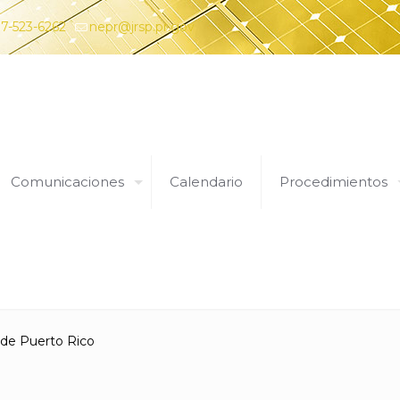
7-523-6262
nepr@jrsp.pr.gov
Comunicaciones
Calendario
Procedimientos
Expedientes
 de Puerto Rico