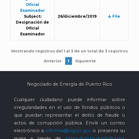
Oficial
Examinador
Subject:
26/diciembre/2019
File
Designación de
Oficial
Examinador
Mostrando registros del 1 al 3 de un total de 3 registros
Anterior
1
Siguiente
Negociado de Energía de Puerto Rico
Cualquier ciudadano puede informar sobre
irregularidades en el uso de fondos públicos o
que puedan representar el delito de fraude o
actos de corrupción pública. Envíe un correo
electrónico a
informa@oig.pr.gov
o presente su
queja a través de
https://oig.pr.gov/informa
.