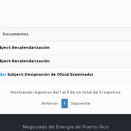
Documentos
bject: Recalendarización
bject: Recalendarización
ador
Subject: Designación de Oficial Examinador
Mostrando registros del 1 al 3 de un total de 3 registros
Anterior
1
Siguiente
Negociado de Energía de Puerto Rico