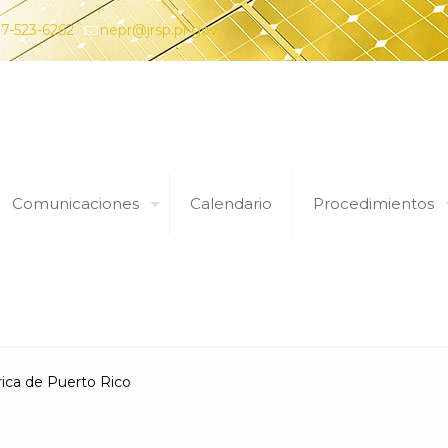
7-523-6262
nepr@jrsp.pr.gov
Comunicaciones
Calendario
Procedimientos
Expedientes
rica de Puerto Rico