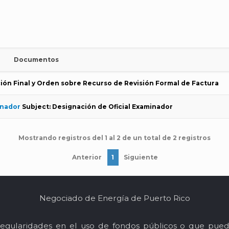
Documentos
ión Final y Orden sobre Recurso de Revisión Formal de Factura
inador
Subject: Designación de Oficial Examinador
Mostrando registros del 1 al 2 de un total de 2 registros
Anterior
1
Siguiente
Negociado de Energía de Puerto Rico
egularidades en el uso de fondos públicos o que pued