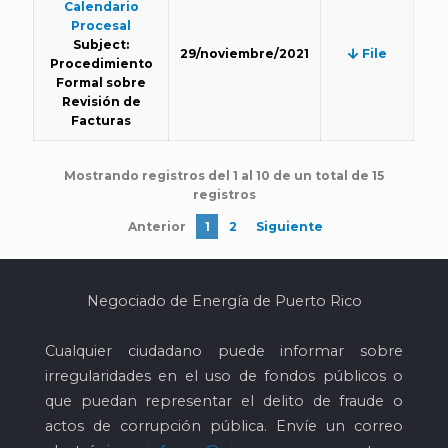
Calendario
Procesal
Subject:
29/noviembre/2021
File
Procedimiento
Formal sobre
Revisión de
Facturas
Mostrando registros del 1 al 10 de un total de 15
registros
Anterior
1
2
Siguiente
Negociado de Energía de Puerto Rico
Cualquier ciudadano puede informar sobre
irregularidades en el uso de fondos públicos o
que puedan representar el delito de fraude o
actos de corrupción pública. Envíe un correo