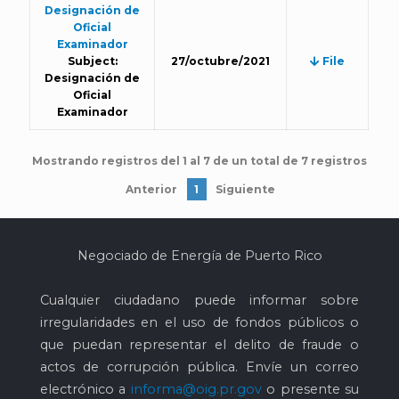
Designación de
Oficial
Examinador
Subject:
27/octubre/2021
File
Designación de
Oficial
Examinador
Mostrando registros del 1 al 7 de un total de 7 registros
Anterior
1
Siguiente
Negociado de Energía de Puerto Rico
Cualquier ciudadano puede informar sobre
irregularidades en el uso de fondos públicos o
que puedan representar el delito de fraude o
actos de corrupción pública. Envíe un correo
electrónico a
informa@oig.pr.gov
o presente su