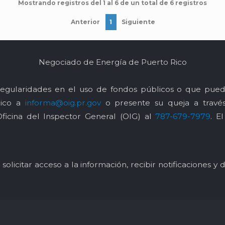
Mostrando registros del 1 al 6 de un total de 6 registros
Anterior
1
Siguiente
Negociado de Energía de Puerto Rico
egularidades en el uso de fondos públicos o que pued
nico a
informa@oig.pr.gov
o presente su queja a trav
Oficina del Inspector General (OIG) al
787-679-7979
. E
solicitar acceso a la información, recibir notificaciones 