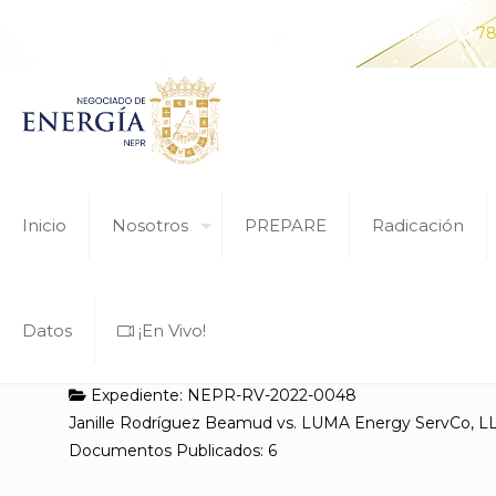
¿Tiene alguna pregunta? Comunícate con nosotros al
78
Inicio
Nosotros
PREPARE
Radicación
Datos
¡En Vivo!
Expediente: NEPR-RV-2022-0048
Janille Rodríguez Beamud vs. LUMA Energy ServCo, L
Documentos Publicados: 6