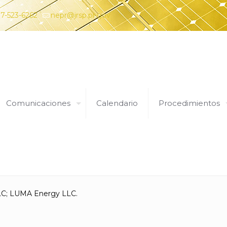
7-523-6262
nepr@jrsp.pr.gov
Comunicaciones
Calendario
Procedimientos
Expedientes
LC; LUMA Energy LLC.