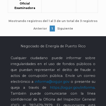
Oficial
Examinadora
Mostrando registros del 1 al 3 de un total de 3 registros
Anterior
1
Siguiente
Negociado de Energía de Puerto Rico
Cualquier ciudadano puede informar sobre
irregularidades en el uso de fondos públicos o
que puedan representar el delito de fraude o
actos de corrupción pública. Envíe un correo
electrónico a
informa@oig.pr.gov
o presente su
queja a través de
https://oig.pr.gov/informa
.
También puede comunicarse con la línea
confidencial de la Oficina del Inspector General
(OIG) al
787-679-7979
. El denunciante está