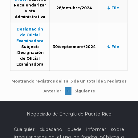
Recalendarizar
28/octubre/2024
File
Vista
Administrativa
Designación
de Oficial
Examinadora
Subject:
30/septiembre/2024
File
:Designación
de Oficial
Examinadora
Mostrando registros del 1 al 5 de un total de 5 registros
Anterior
1
Siguiente
Negociado de Energía de Puerto Rico
Cualquier ciudadano puede informar sobre
irregularidades en el uso de fondos públicos o