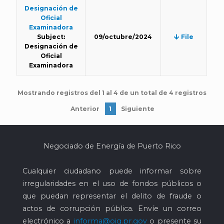
Designación de
Oficial
Examinadora
Subject:
09/octubre/2024
File
Designación de
Oficial
Examinadora
Mostrando registros del 1 al 4 de un total de 4 registros
Anterior
1
Siguiente
Negociado de Energía de Puerto Rico
Cualquier ciudadano puede informar sobre
irregularidades en el uso de fondos públicos o
que puedan representar el delito de fraude o
actos de corrupción pública. Envíe un correo
electrónico a
informa@oig.pr.gov
o presente su