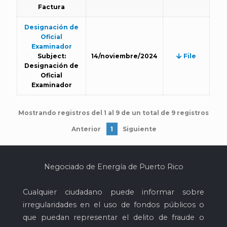
Factura
Designación de
Oficial
Examinador
Subject:
14/noviembre/2024
File
Designación de
Oficial
Examinador
Mostrando registros del 1 al 9 de un total de 9 registros
Anterior
1
Siguiente
Negociado de Energía de Puerto Rico
Cualquier ciudadano puede informar sobre
irregularidades en el uso de fondos públicos o
que puedan representar el delito de fraude o