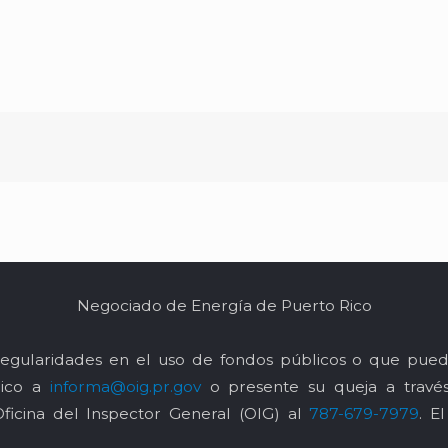
Negociado de Energía de Puerto Rico
egularidades en el uso de fondos públicos o que pued
nico a
informa@oig.pr.gov
o presente su queja a trav
Oficina del Inspector General (OIG) al
787-679-7979
. E