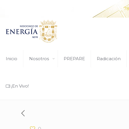
¿Tiene alguna pregunta? Comunícate con nosotros al
78
Inicio
Nosotros
PREPARE
Radicación
¡En Vivo!
0