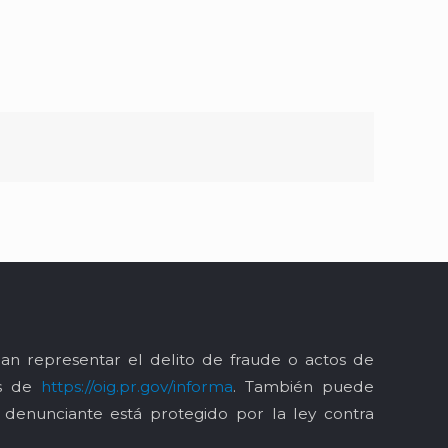
an representar el delito de fraude o actos de
és de
https://oig.pr.gov/informa
. También puede
l denunciante está protegido por la ley contra