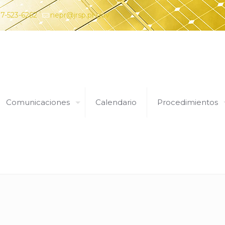
7-523-6262
nepr@jrsp.pr.gov
Comunicaciones
Calendario
Procedimientos
20 de diciembre de 2018