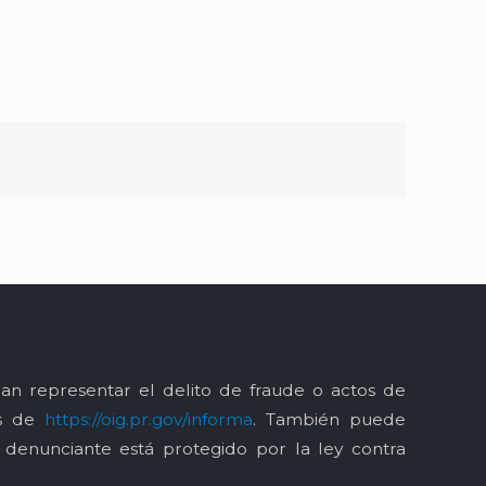
an representar el delito de fraude o actos de
és de
https://oig.pr.gov/informa
. También puede
l denunciante está protegido por la ley contra