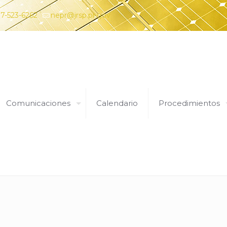
7-523-6262
nepr@jrsp.pr.gov
Comunicaciones
Calendario
Procedimientos
20 de diciembre de 2023