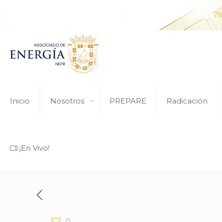
¿Tiene alguna pregunta? Comunícate con nosotros al
78
Inicio
Nosotros
PREPARE
Radicación
¡En Vivo!
0