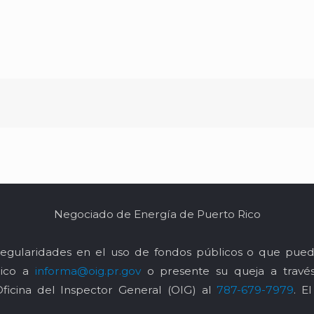
Negociado de Energía de Puerto Rico
egularidades en el uso de fondos públicos o que pued
nico a
informa@oig.pr.gov
o presente su queja a trav
Oficina del Inspector General (OIG) al
787-679-7979
. E