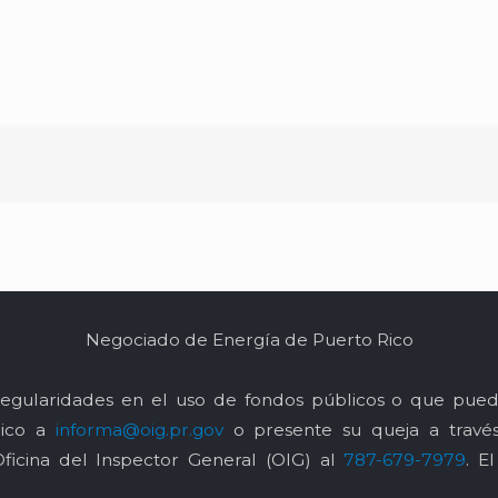
Negociado de Energía de Puerto Rico
egularidades en el uso de fondos públicos o que pued
nico a
informa@oig.pr.gov
o presente su queja a trav
Oficina del Inspector General (OIG) al
787-679-7979
. E