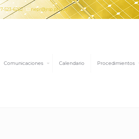
7-523-6262
nepr@jrsp.pr.gov
Comunicaciones
Calendario
Procedimientos
22 de octubre de 2019