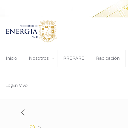
¿Tiene alguna pregunta? Comunícate con nosotros al
78
Inicio
Nosotros
PREPARE
Radicación
¡En Vivo!
0