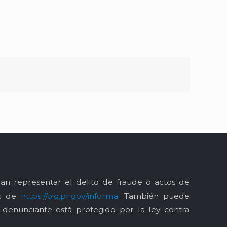
an representar el delito de fraude o actos de
és de
https://oig.pr.gov/informa
. También puede
l denunciante está protegido por la ley contra