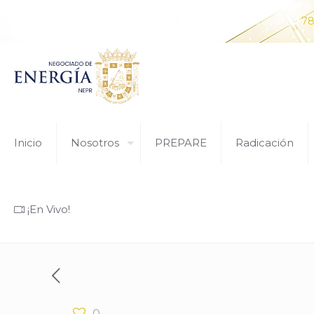
¿Tiene alguna pregunta? Comunícate con nosotros al
78
Inicio
Nosotros
PREPARE
Radicación
¡En Vivo!
0