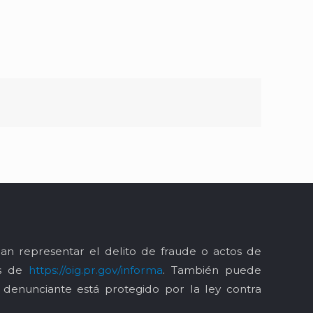
an representar el delito de fraude o actos de
és de
https://oig.pr.gov/informa
. También puede
l denunciante está protegido por la ley contra