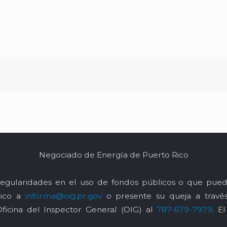
Negociado de Energía de Puerto Rico
egularidades en el uso de fondos públicos o que pued
nico a
informa@oig.pr.gov
o presente su queja a trav
Oficina del Inspector General (OIG) al
787-679-7979
. E