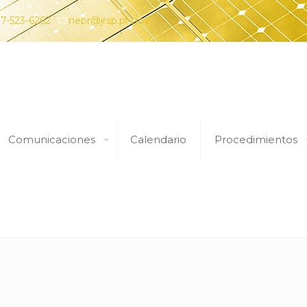
7-523-6262
nepr@jrsp.pr.gov
Comunicaciones
Calendario
Procedimientos
3 de marzo de 2021