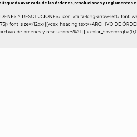
 búsqueda avanzada de las órdenes, resoluciones y reglamentos e
ES Y RESOLUCIONES» icon=»fa fa-long-arrow-left» font_weigh
,0.75)» font_size=»12px»][vcex_heading text=»ARCHIVO DE ÓRD
Farchivo-de-ordenes-y-resoluciones%2F|||» color_hover=»rgba(0,0,