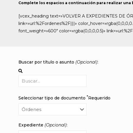
Complete los espacios a continuación para realizar una
[vcex_heading text=»VOLVER A EXPEDIENTES DE ÓRDEN
link=»url:%2Fordenes%2F|||» color_hover=»rgba(0,0,0
font_weight=»600″ color=»rgba(0,0,0,0.5)» link=»url:%2
Buscar por título o asunto
(Opcional)
:
*
Seleccionar tipo de documento
Requerido
Expediente
(Opcional)
: