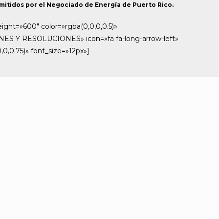
mitidos por el Negociado de Energía de Puerto Rico.
t=»600″ color=»rgba(0,0,0,0.5)»
ENES Y RESOLUCIONES» icon=»fa fa-long-arrow-left»
0,0.75)» font_size=»12px»]