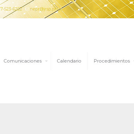
7-523-6262
nepr@jrsp.pr.gov
Comunicaciones
Calendario
Procedimientos
Búsqueda Avanzada