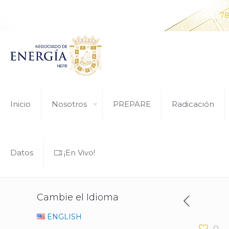
¿Tiene alguna pregunta? Comunícate con nosotros al
78
Inicio
Nosotros
PREPARE
Radicación
NEPR-B02 Hoja Com
Datos
¡En Vivo!
Cambie el Idioma
ENGLISH
0