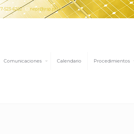
7-523-6262
nepr@jrsp.pr.gov
Comunicaciones
Calendario
Procedimientos
plementaria Entidades Afil