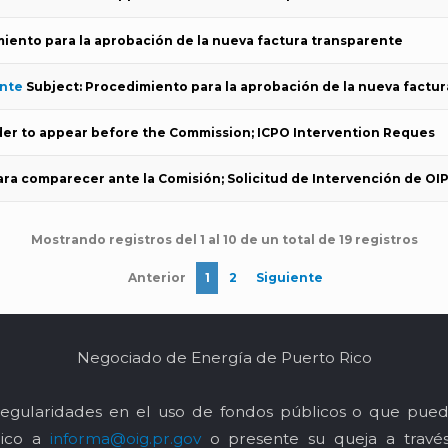
iento para la aprobación de la nueva factura transparente
ente
Subject: Procedimiento para la aprobación de la nueva factu
der to appear before the Commission; ICPO Intervention Reques
ara comparecer ante la Comisión; Solicitud de Intervención de OI
Mostrando registros del 1 al 10 de un total de 19 registros
Anterior
1
2
Siguiente
Negociado de Energía de Puerto Rico
egularidades en el uso de fondos públicos o que pued
nico a
informa@oig.pr.gov
o presente su queja a trav