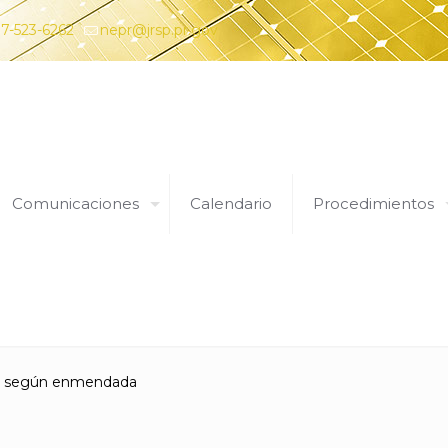
7-523-6262
nepr@jrsp.pr.gov
Comunicaciones
Calendario
Procedimientos
Expedientes
83, según enmendada