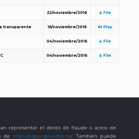
22/noviembre/2016
File
ra transparente
16/noviembre/2016
Play
04/noviembre/2016
File
PC
04/noviembre/2016
File
an representar el delito de fraude o actos de
és de
https://oig.pr.gov/informa
. También puede