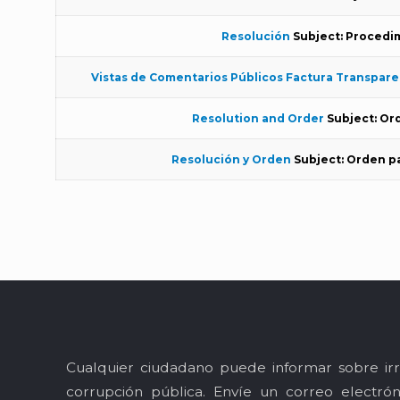
Resolución
Subject: Procedim
Vistas de Comentarios Públicos Factura Transpar
Resolution and Order
Subject: Or
Resolución y Orden
Subject: Orden p
Cualquier ciudadano puede informar sobre irr
corrupción pública. Envíe un correo electró