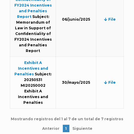
FY2024 Incentives
and Penalties
Report
Subject:
06/junio/2025
File
Memorandum of
Law in Support of
Confidentiality of
FY2024 Incentives
and Penalties
Report
Exhibit A
Incentives and
Penalties
Subject:
20250531
30/mayo/2025
File
MI20250002
Exhibit A
Incentives and
Penalties
Mostrando registros del 1 al 7 de un total de 7 registros
Anterior
1
Siguiente