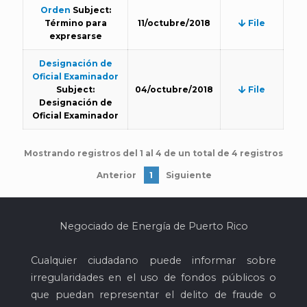
Orden
Subject:
Término para
11/octubre/2018
File
expresarse
Designación de
Oficial Examinador
Subject:
04/octubre/2018
File
Designación de
Oficial Examinador
Mostrando registros del 1 al 4 de un total de 4 registros
Anterior
1
Siguiente
Negociado de Energía de Puerto Rico
Cualquier ciudadano puede informar sobre
irregularidades en el uso de fondos públicos o
que puedan representar el delito de fraude o