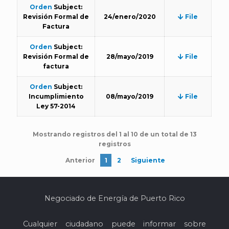
Orden
Subject:
Revisión Formal de
24/enero/2020
File
Factura
Orden
Subject:
Revisión Formal de
28/mayo/2019
File
factura
Orden
Subject:
Incumplimiento
08/mayo/2019
File
Ley 57-2014
Mostrando registros del 1 al 10 de un total de 13
registros
Anterior
1
2
Siguiente
Negociado de Energía de Puerto Rico
Cualquier ciudadano puede informar sobre